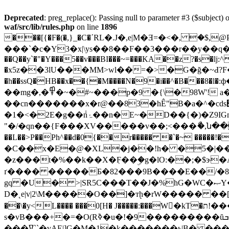
Deprecated
: preg_replace(): Passing null to parameter #3 ($subject) o
waf/src/lib/rules.php
on line
1896
���[{�F�(�,}_�C�΄RL�.J�,e|M�Ǝ=�<�,ۛ �$,@P�����8o�������?ٿ�TUw  ������� �����n�]
���`�c�Y3�x|\ys��8��F��3���r��y��q�Y�
��Q��y`�"�Y���5��v���BI���~=���KA��z?�s�lj:^ ���� {c�,�}?d��rz�<��?�O٩��U����-�� �B'�R
�x5z��3lU���MM>wl��=�>�G�ğ�~Ԁ?F��$ o`
�h��ssQ�HB��x��{�M����N�9�i��^�B���8�l�:ф�A���I+z
��mg�,�߾�~�#~���p�9 �{\�98W'! a�ĝc�$�ˑ�hed �0��3��ri�L@nE��
��cn�������x�r@��83�hÊ"B�a�^�cds׹��^0mD0�� � �Y��?����x(~ק�W�f�ߡC�FS����) �T��;q}
�1�<�2E�g��݃nۂ��n�E~�D��{�)�Z9IGm��׆Q���1.����M���t ����[�Y��Q�{��v{�<�-�w{݃s���|�:5 �,�*
"�/�qn��{F���XV�����v��;<���ޯ�,ն���z
��L��>P��Ph^��d�0
{��r����� �`�~ �����!�z�ɏ�Wߞ9q�}��0���������7�g�^^��9;{�����GO
�C��x�E�@�XL�j��!h� �5�|�
�z���t�%��k��X�ٜF��ۣ�g�lO:��;�$ɝ�A9��2H�*���@��U⯵�u
ґ���� �����Ƃ�82���9B����E��/�8�
gq �U� >|SR5C���T��J�%hG�WC�ޞY�Q)Y���Yb��e!�"E�� �O�̍���zc4^d�C�� � lT�^U
D�˛e|v|2\M�����O��]�тh꣄�rW����� ��[&E�,/��5���9CpHr(�US� *�h$H�Pp
��\�y<L���� ���0[H� J�����:���W�kT�ת!���g�*�fTZ��d� � �[A9�<�.������J,���0�{����M���g�D����w9�?
s�vB���+�=�O(Rߢ�u�!�9���������ŭܒ�V���U�ZVl����'�U6�Z��Q���N���xW�
���ߜ``�vAE|]G�M�1�k�������ь|B� ���ڀS�6��v�����?P�݌��P�D��X�\���N��� ��տ>�!*�H���n�p�j7b�LL���ِ�