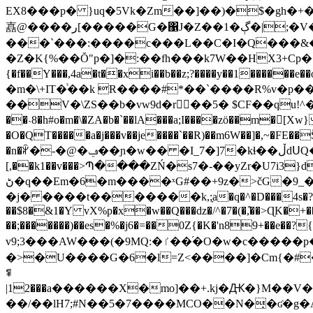
EX8���p� }uq�5Vk�Zm��]��)�$�gh�+��
嚞@����ر[�����G�΁J�Z��1�ڳ�|;�V���xx���u�N{�x8�I��k������K}
���`���:����c���L��C�I�Q���&
�Z�K{%��Ŏ"p�]�:��fh���k7W��HX3+Cp
{�f��Y���,4a�t��xi��b��z;?����y��1���
�m�\+IT�ᷣ��k R����#*��`����R%v�p
��V�\ZS��b�vw9d�r��5� $CF��quǃ^�XsKs
��˴8�h#o�m�\�ZA�b�`��lA���a;I����zö��m�[Xw
�O�QT�����a�j���v��je����`��R)��m6W��]�,~�FE��Ŝ_���$�m:�X>ܦ��R�6�o&Kn���%�mz��ܹÎ7�F���2��Cy�ukּ�<
�n�ꆲ�-�@�ݠ��ɲ�w�� �I_7�]7�kɬ��ڵdՍQ�\Fݸ�Rٴf-e�v��~7^�ل VXn�&l:��^n�uz�XV� 4w ^A�E<�~��v|���"Z��s+8
[,��k1��v���>Պ����ZŃ�s7�-��yZr�U7i3}dWn�O����6ݥ���HA���R�����
ڻ�q��Em�6�m����ˣG#��+9z�>čG�9_�����2�ʉ�Wp=��(�O��S/W|8�9�ңixpQ��l\�2������*WGۍ�N�"h��p��nH���~����)��!
�j� ����t�������k,;ָa�q�^�D���4s�?�����ϋOuڙS�?�>Y�=��L�8�%葻}=�[���1ۯ7��y�j4���
��$8�&1�Y vX%p�x�w��Q���ǳ�/^�7�(�,͒��>ɊK�+��
��;�������)��es�%�j6�=��0Z{�K�'n89+��e��?{'�u��K���uؾ�Ko��bfM���;7��6ό3
v9;3���AW���(�9MQ:�ٵ��֜�O�w�c�����p���)�q<��q�j{ S?��٭�E�ӝ�
�>�U����G�6�l=Z<����]�Cm{�#
ꁉ
|12���a������X�mo]��+.kj�Ԫ�}M��V
��/��lH7;#N��5�7����ΜCO��N�̞�ʛ�g�A�