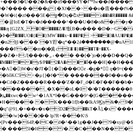
�$�ØW+���3�U��2�&��n9���S Y�Ր*Iw��ɗ����
�p#�7���� ���g{�Xf��>��u�㢇���t%
{�zf���5E�ջ�Dq�Շx���o��h�R����� &���z
 �곺IoE�T�v�d�����^���U�8�o&�y�y�
ͦ�f��UO�{��}MW`���x~� ��P�] >���3�AU�P�)�
��Fs� �m�|�Ԭ cE�˙�}����T�~��X-
�O��Z�t��M��F��y$/P��2�A�r� �Ϊ���H]��
��A�)W�u'�JT�{�)���Oe ˗�g�* q�9=
�bôKC5c<�μ{]�f�*� �����|��0��ʜ��߱Av
y��Cd�Z�����R����'Z�\�F_d�E�F��F��h�
�!������_�X��oL�0'�/�T������8+�
kA9Ϗ)y&ݥ� �9 \�Z��2�i5y�X���'�w�@���(�����䵈
],�x`����&"�鄴���{���\�R�:/
 lҏ?R+���K\S
[Pv���64P,�lC�d�^��1g��J��?9�xy@�$]
:�� ���5ĭ�H� /�.�C���N�� �