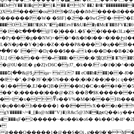
�il�q�{�.�� �{N' ��2 �#�:"�����������7r����Jn<
 QXzJ����ouH9�fZq��iMv����dl���4��l
��OL��f?�)KK"� p��EɐvF�&U�r�y�Mc�ˊ��BFV�2�6v
���1�Է����@T�]���1.�$`��f���r3Lz�
�&�8�i��>�|��ځnI��b˒�[�� ڌ�p�ӆ���YPN�m}e�_:b ���
�L�N�p��Y�|)�x�Z�:���P&���3�ϗ��B�
��F�' l�^�Dɀ���$��-a k�s��D�e�B�2
D6C�yJ7_�k��J`o�\f�]�^�t��ꭖ;ޘ���N�I��٣�P��
�-f0�� ��_O�����
�u:VT��/S>�p�
�}���,EJ��QB�)��hQ�C�x��#��5
��"�;�����|���@�ZS ��Յ�$K������
�Hb���O��UMi���E/<��/
����>/=�_[|�o@/td��"V}�}R&c5@3N��ԫQ��i-y�
��