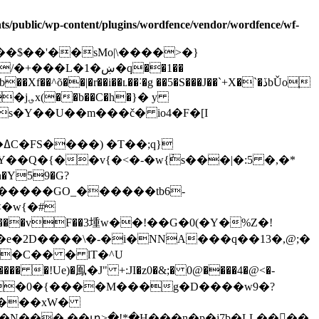
ants/public/wp-content/plugins/wordfence/vendor/wordfence/wf-
�1�ښ�q��1��
}� y
�Y59�G?
�w{�#
�2D����\�-�i�NNA���q��13�,@;�