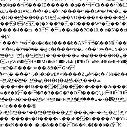
q0#q��*���?E����� �q��Ck����L7�
GZ72��dTdT�=�U�?������Gw 7�C
��G��/��9�q5XD :x)��VO����K����B|
?C�10.� e�N��ci�|������!��
�[/?
���ͦ=:*yo�x�o�۵f����b�AN�\��NI ��
h` q-�}�?���/��xo�@�����B�ܨ�Lт��
��vxgW�5��HA��M��ty�C���vk4d{�?��Ö=♮&�oH��w�~F�i��{�i7��i
�=mP�@���~w��.&8�G<6
�wE#����Zڣ�c� /`Ns�h��'}񤤸�G�^��
=2��r�@j�H�Q�d;x� ���:u!
;��+�6�U$��� � ;l���Ɛ�s��K�2o���
��R��v�G�;��"���S ��1)D8zG�M��=R�J��Qf�)���<�q샺
i94��*������ʒ"���;)�=�=�; 
=�cN����_�u�&��C�;Btk�ýu�[��b�s3K