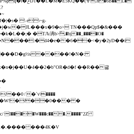
n�6B��L�
�s� \ e\~g-
�j�w�JL���x�9�o> TN���Qp$�&���
�N���:�d4�e��6��<�y�2yD��i
x�n�ϳ��U�4��2�b"OR�d�f ��R��귧
��
}
p��)*�W!�/��0��� �