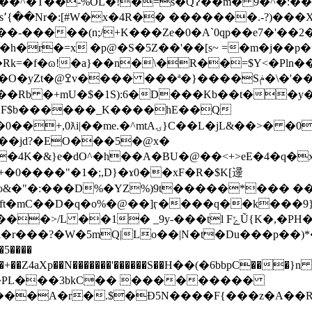
!�=s�QɁ��m� 9�^�:��P%pq�i�ݲD1��L�M�E5KQ��(ㆾ.
r�=x �p@�S�5Z��'��[s~ =�m�j��p�f�|
k=�f�ɷ!�a}��n�\�R��=$Y<�Pln�
>ٓ,�bj��_����O�
��Rb �+mU�$�1S):6�D���Kb��t��y
��JLF$b������_K����hE��Q
jL&��>� �0���D�g½s����!�N�:
����jd?�EO���5�@x�
��4K�&}e�dO^�h��A�BU�@��<+>eE�4�q�
qo&�"�:���D%�YZ%)9t�����*��� �
ft�mC��D�q�o%�@��]ӷ����q��k���9
��.pi�r���?�W�5mQ|Lo��|N�t�Du���
5����