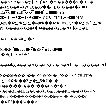
+��Vp�I[2�'@j`� �*v�����s .�D�
���Y���?۹ SX�AeB�·����!
T��"�Ll!���/�a����N �f�
l��t,����e0��]GU�"�N�i^���,0�"S
iv0��S)]ّ�j@���(�Ƀ(0�����=wQ9ɾ��@ �
P@���A��2�"�jrd��2U��(E �D
'z!C��S��/?
�h�߶���3�8��
��ZN�$� 6�0��
�X�ӭ�П˭��zS��ڔ.1������P�
am0��.��Z�5�U�=�
&����/ِ���W��M