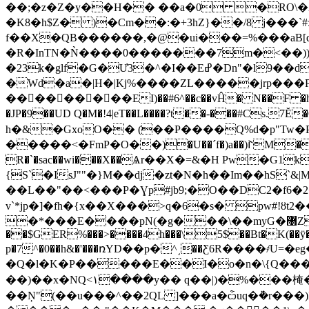
��;�z�Z�y��H�� ��a�0 �RO\
�K8�h$Z� )�Cm��:�+3hZ}��/8 j���`#:c��+U9{
f��X�QB������,�@�ui���=%���aB[
�R�InTN�Ǹ����0�������7m�<��))����D|�4
�23k�glf�G�Ư3�^�I��Eߝ�Dn"�l9��d�6up���5����1�����x�~A�%��[+/��jq
�Wd�a�|H�|Kj%����ZL�����jrp��
���������EI)��#6^��c��vĤ� N��F �h��
�JP�9��UD Q�M�!4|eT��L����?t��-���#
h�&�GxoO�� (��P����Q%d�p"Tw�P
�����<�FmP�О��)�U��´f�)a��)ꚹM��)�NG
R�`�sac��wi���X��Ѧr��X�=&�H Pw�G
{S`�IsJ""�}M��dj�zt�N�h��Im��hS`
��L��"��<���P�Ɣp#jb9;�O��DC2�f؈1��2�6�&n.�\* A����� "�Yk���T�w��sf��li�U��r�lH�t����e���0�荈
v`*jp�]�fh�{x��X���>q�6�s� pw#!ȣ
�*���E�
���pN(�g���\��myG�޸Z��4�G�'`͝O}}
��$GER%���>����4h���\5$��Bt�K(��ÿ�
p�7^�0��h&�'���ռYD��p�^͵��Ƹ6R����҂U=
�Q�l�K�P�����E��I�o�n�\{Q����
��)��x�NQ<۱����y�� q��|)�%���㭺�m�H6J�������ر�Gd�x����e
��Ņ"(��u���^��2QL ]���a�ѽuq�ܵ�r���