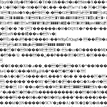
Ŏ]xy6f�}Иp�F�6G�Tt0�1I&��c9�n�4ԕ�X���
C� U���+M��'�L��~��n w\'^ȃ`h� �C
й?�}jbb4�N�g�H�-��Ѡ�B6a�!��}dQĽ:)
� �t��l�c;Y�0$'�;(G̵F�Y��x��HR�0ET�㊨(;��+ �
vd��A!�1#~��w��'��)]����'b�餧�T�O��p
㊀�!� 7�'1 T������z�fé�DQYE�t*���=��
}ztN���褼��w�Vv�|
{z��u��D���8<��WRpǦ!QugS� ��i͠8�z�
 pa�ER!��q�o���6���� ����V��
l�bR#E�2g�9`�Z��̓�F�M���ME�>o�cz�D�����M[
�P���0�D L����o �'�pw*֨�"
�
֩�E��j�X0�.a��_������X�*��f��������(
�MRۆ@&�*�� � �V�?
b}M�e���<7Bt3TI�
��-���l��`���M}'��E�]�k��G�Xo�v9�
)��$���P���ǦV�p�
.��kf�]\N����0�5CѴ�ʓ��A}�?K�][�5)�t