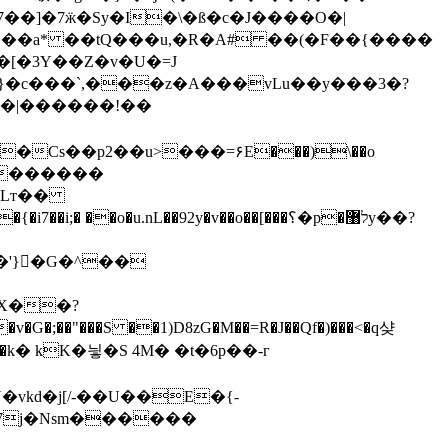
�]�7ӝ�Sy�I�\�ß�c�J����O�|
 ���a* ��tQ���u,�R�A# ��(�F��{����
�[�3Y��Z�v�U�=J
�Cs��p2��u>���=۶E���)\��o
;� ��o�u.nL��92y�v��o��[���؟�p�ל޸y��?
X��?
Y
�vkd�j[/-��U��E�{-