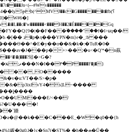
(ސ#Wv������
y5ԩb(^MVJ��c�G�������t�fb(؟
.�i�L��c�'w������<���H��2�É������Gq
�FY��Q{9�|��F���ؙ����"��f�l>ꞟq��/
����Ѳ��^�E�y��ɑ��&�k�:�TuR�0�
�$���av�J���p�+>��;�u<�Q'*�n蓺
��F�j�}
�&�p3ixfvY4�s]L~����
���ȴ����
���`媆