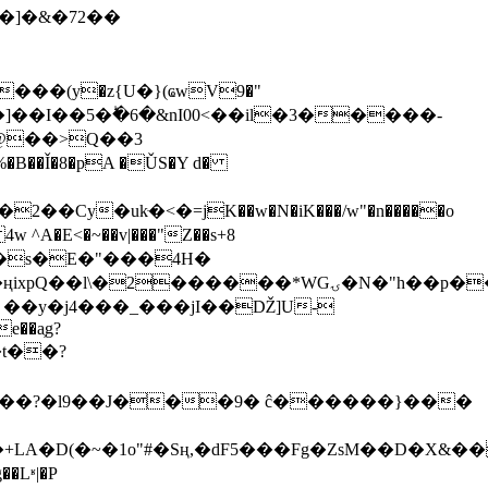
�]�&�72��
��(у�z{U�}(ҩwV9�"
-����]��I��5�ؕ�6�&nI00<��il�3�����-
�@��>Q��3
�B��Ǐ�8�pA �ǓS�Y d�
e��a̹g?
L��?�l9��J���9� ĉ������}���
A�D(�~�1o"#�Sң,�dF5���Fg�ZsM��D�X&��
Lʶ|�P