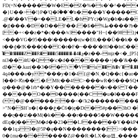
FD(=N������W�E�Z�%�x�'�^���
�}U��>�!}P�'Q�Iؒ��`�ŉ�;���Y�����
.@�̆\��V�=��LE�L�fsPYc)�Wg�h�a�
�j[���.�D�D��F��˩ �Б�%ط����?b���\UA�(�X��?��C����W?���^�}�c���`,���z�A���vLu��y���3�?
[�+<��z�*�c���/v3����"H~{��98}j���'�4��m+�3� ڍ��xd��
<���VG�95���\�����n|w�E0,���Ǜ��k� �
t��ިd�!K���[�� C�t�F�~���'�HJ��lnC��
͒��f����Z��R����i5����l�-�4�ܯ�z��ޚmjz�<�_[P5}�w2���!�@c�[���v�3 <��"!�=CY�o������
ni3��4tU�Q�\c�d�������+j��'&���
ǆ��.kaz(��3�6�۱�V�u��&�v`
�'�̓.
4q4���a�y*���y�1�4{@�N˲�Q��c{�ao
ܲI��0<Ԟn�� .�J Mfc��4!C>���wR�S���SQ�(�˴���*'(,�(�r
qt���@�1rb*�i�Y��(����� �v��S T��
�����O��0����(��C�u�l����F�
(j�@�����;��<�\'k2���������#�6�[0���7�3��G�?�O���Q`ڸd
>"N�$H`n�{���څ�Ċ6�|q�Dt�5#p��3hO ���+J�ן���b^i9���FFf�ؙ���w�z�׭@�k� kK�닇�S 4M� �t�6p��-г
��݈r��צ\��M(�k��˵��r����5��W�����>}p�����柮
dEq�j��M�d��23��LJ�����Y��kP�
��1qܖI�@5P�ą��N��������]:>i�����k����y�O����ɛv��pE��k����A3�Yk7j�Nsm������
0�{ma�������Z@��R:�LX�sҏ깹_����u