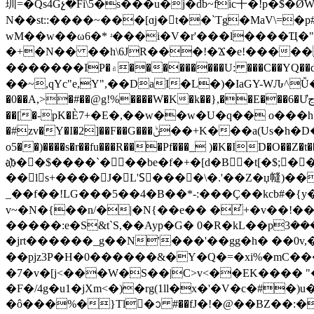
玔=�Qs4Gչ�Fi\5�s���u�j�db~fic干�!p
N��st::����~���[ɑj�󍒡t��`Tg�MaV\=
wM��w��ω6�* ʴ���i�V�r'���l����Ҵ�"�W�i
�+�N�� ��h\6JR���!�Ϫ�e!�����
�������IP�۾���������U: ���C��YQ��d��ƣ [G2ZX_�ʘ�����Z/�?飫B�a��� �D�:~G�qs����g!
��~,qYc"e,Y",��DaI�L�)�IaGY-WԈ^Ǚ�Ϸ�
�0��A,>�#��@g!%����W�K�k��},��E���6�Ưڃ�n2Ӈ/� ��`�Y貯�q*��2ۭ4�������@�uA1L�:8 xW����?
��[�-pK�Ѐ7+�E�,��w��w�U�q�� o���h�
�#zv�Y�I�2]��F��G���ݨ��+K���a(Us�h�D��Z�+l:Ӆ���r�۾ٯ��� ��[�`jo�)��D��Q�|�Iw{HҊ|��],=��``���'�ւ%7��) T �B?
o5��)����s�r��fu���R���Pf���_ )�K�ID
a҉b��$����`���be�f�+�[d�B�t[�$;�
��
ls+����J�L'Sِ����\�.'��Z�џ㡝)��
_��f��!LG���5��4�B��*-:���Ç��kcb#�{
v~�N�{��n/�|�N{��e�� �̓+�v��!�
�����:e�S&t`S,��Ayp�G� 0�R�kL��pܜ���3��xwc��w^�1AX*I��G���9^�[G������΢�=6���E�k
�jrt������_g��N'���'��gg�h� ��0v,�H���� �K���1f[b��I
��pjz3P�H�0������&�Y�Q�=�xi%�mC���q"@9},�+��v�x�Dט$�2��kT�Ǎ
�7�v�[j<���W�S��|C>v<��EK���� "��/w]��؜�]��
�F�/4g�u1�jXm<�)�rg(1ll�
x�'�V�c�#�)u�
�ô���%�}Tl�ᩣ #��fJ�!�@��BZ��