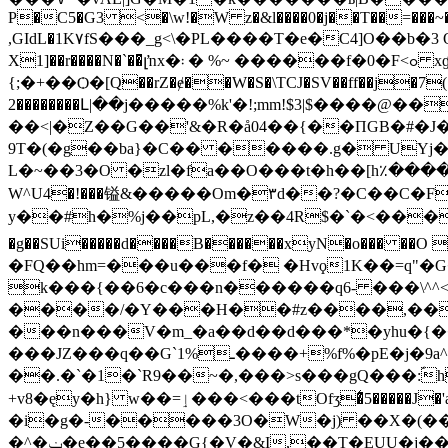
P�C5�G3 <�\w!�W z�&l����0�j��T��=���~��DeY��`
,GIdL�1K۷fS���_g<\�PL����T�e�C4]O��b�3
X1]��r����N�`��̄լŉx�܃ � %~ ������f�0�F<ߋ xɠ������P�W� �$8F}�2�-�9wƓF�<?�E0]�W#6�]
{;�+��Ѻ�[Q��rZ�ɇ��W�S�\TCJ�SV��ff��j�7(�
2��������Լ|��j�����%k'�!;mm!$3|$����@
��<|�Z��G��'&�R�å04��{��ПGB�#�J��Py���g��NW)+��^
9T�(�g��ba}�C�� �����.g� UYj
L�~
��3�O �zl�fa��O���t�h��[h٪����
W^U4�!���镒&�����Om�٣d��?�C��C�FU,[ 6�&r��=�ބ���t �.�;�?ԬQE� �7b��9��^�\�(���?坫�>G�?
y��#h�%j��pL,�z��4R$�`�<����@0U�IiE� g�Z[v
�g��SUi�����d����B������xyN�o��� ��O ���Շ[��&@$ژqa~ n {7 �� eO��b�;��]�
�FQ��hm=���u���f� �Hvϙ1K��=q"�G�8=�"܄�:P�39`�|�5?6��:��;�i�Z��)��{c q��&�v
k���{��6�c���n������q6- ���\^^<
����/�Y���H��#z����,��
���n���V�m_�a��d��d���*�yhu�{��=l| �x�I \߾e��V%�M�f��
���JZ���q��G`ـ%1����+%f%�pE�j�9a^(�q��h�h�����} ��l�vX���z�%?�U���\�!
��.�`�1�`R9��~�,���>s���gQ���:ؐhgY�
+v8�ęy�h} w��=ٳ���<���tOfӡ�͛5�����J�'a����ңF�2�����~�u��k�o6� �k��O�4f^�2D�a�@��k���C���E_�W�q0��{h
�i�g�-�����3O�W�j) ��X�(
�^�ݔ�e��5����G{�V�&I,��T�EUU�j��ǣ���Q�����1�@̧��S�Oiۄư��9�'�M�4%1岅�0g0.l�}c�Sɲ7(�ST%� �h��ܗ�Ŭ��