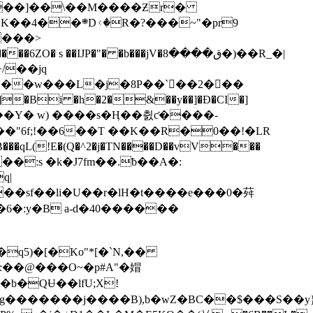
��]��\��M��
��Ƶr�
�?���~"�pr9
���>
� �b���jV�ق����8�)��R_�|
��w���L�j�8P��`󈁗��2���
�]�Bi �h�2�&��y��]�Đ�CI�]
�Lk��Y� w) ����s�Ӊ��칈ƈ����-
�"6f;!��6��T ��K��R�0��!�LR
��qL(!E�(Q�^2�j�TN����D��vV���
��:s �k�J7fm��.ƀ��A�:
q|
�6�:y�
B a-d�40������
��q5)�[�Ko"*[�`N,��
:��@���O~�p#A"�媢
��g�������j����B),b�wZ�BC��$���S��y