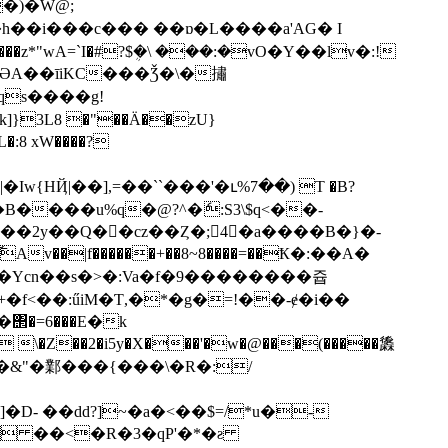
�)�W@;
�h��i���c��� ��ɒ�L����a'AG� I
*"wA=`I�#?$ܴ�\ ���:�vO�Y��lv�:!
ƏA��īiKC���Ǯ�\�㩋
k]}3L8 �"��Ä��zU}
H���B����u%q�@?^�ެ:S3\$q<��-
(����2y��Q��cz��Ȥ�;4�a����B�}�-
��|f������+��8~8����=��Ҟ�:��A�
�Ycn��s�>�:Va�f�9��������쥽
f<��:űiM�Ƭ,�*�g�=!��-ɇ�i��
�D- ��dd?]~�a�<��$=/*u�-
 ��<�R�3�qP'�*�ƨ