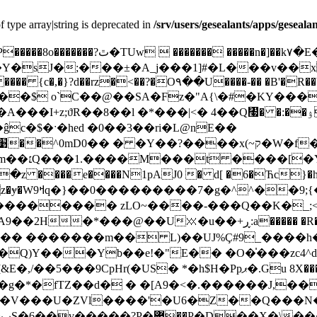
f type array|string is deprecated in
/srv/users/gesealants/apps/geseal
��k۷�E��$��'��sMo|\����>�}
sJ�;���±�A_j���1]#�L���v��x/�+���L
��b��Xf��^õ��|�r��i��ʟ��˸�g ��5�S���J��`+X�`�ڏbǓo֧
C��@��SA�Fz�"А{\�#�KY����j؈x(��b��C�h�
;ϑR��8��l �*���|<� 4��Q㇧� �:��ۉs�Y��U��m���č� io4�F�[I
 ����e����N1pAJ0 � d[ �6�Ћc}�h
_������tb6-
�������� zLO~����-���Q��K�_;<
��+ڕ:a����� �R���vF��3堹w��!��G�0(�Y�%Z�!
� �������m�� L)��UJ%Ç#9_����h�e
ޕ�.Gu 8X������ �!Ue)�鳯�J" +:JI�z0�&;� 0@����4�@<�-