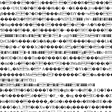
�ɦ�H��\�l� (���<�d��R�@��]�
Xl�P���!�#k�] � <�K���,|i>s���>K��4��܍Dᚲ�R
q$���2�7�D����xE�EtY��=wt��(
���ш�%5L��� yW<.��Ȑ�S�B�����6ZO� s ��ĲP�"
�P$9��!���_������~���#�����
��T�6D�Sc�'�(�|"��\7.�~;z@N��T&#�Y#�8�
Cs.7Ĕ�QvCЫ�%���x�5i�&�g�=��E���0�n@�
�@�-e"�'��3c2�P����L6 g���#n�\�
���`�+� J��o���|0�8�L�6���g�w��x>BTB�
1k�#OD�Oh1��Tm��P���K�L���I���b@' 
&|M�md�1a��8���R*0��3Wa4b;�9��(�
t2�������KMzre�dF������C͞.��њ��f�
�Hq���8i��rm���(�%���J�5���:#N�
�eg�s��fT�S�$2���T�?(�gfn:�^v�n�_0 Q�T
%����8 .d��{^�F_<�_�eg ���EG��-�Z
�$M�dI\E�s��b�QɄ��lfU;X!
)E��5�y3_�i�Xw�VR�)�h�ɥ����V��݂9�