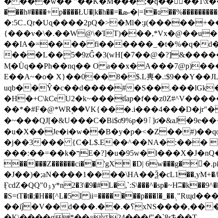
� ���w�� "��K�M���;�q��󤏁󠀼��1\x���^�T��-%OL�
���h#����+p����ŁU�|k�h��=�ܣ-�|=l�ɞ��%���������s٬{��Nr�:[#W�x�4R�� �������.-?)���X?
�:5C܅Qr�Uɋ����2pQ�>�Ml�:ɟ(�����+���-�����(n;/+K���Ze�0�A`0qp��e7�'��2�~
{���v�\�.��W@\�ΊT)���,*Vx�@��u��h�
��IA�=���� fi������_�t�%�q�d�R
���L��۪5�9zĜ�3(wH[�7��@�?]&�����O�yZt�@ߐv���� ���ª�}����Sݥ�\�'���k�L��;� �TԈ洅b
Ӎ�Ǜq��Ph��nq�� O a��x�A���7@p)��
E��A~�o� X}��0��8�$.L軣�.:$9��Y
uqb��Ŷ�c��d����#�S��.���lGk�0��+,0ƛi|��me.�^mtAۍ}C��L�
�H�+C\kCeU2�k~���tΐap�f��z0Z#^V��
��*�#F�@*WR۪��VK{���.i���4���D�jr"
�~���QJ[�&U���C�Bi$ơ9%p�ٱ9]ʛ�&aJ�9e��+�0����"�1�;,D}�ɤ0��xF�R�$K[䢜
�u�X��Je�i�w��B�y�p�<�Z��#)��
�j��3��� {C�L$.E��^��NA�ׂ:��� 
���:��=��k�ךE�?]�u�95w�l���X�J�nQ���>/L ��1� _9y-���tl FݻŨ{K�,�PH�/��ٵ0�`v\����
�����Z������ci��'gX �D| 6w���g
�J��)�;aN����1����\HA��Ѯ�cL1��,yM+�/�
ӺcdZ�QQ"ۉ0y*n2�3\�9�#L�,`:S\���^�sp�~Hʭ�k��9^��+��Z4aXp��N�������'������S��Н��(�6bbpC���}n c/ I����W���c���.����"2Z
�S=tT�t�;�H��[^L�5I ii=�������p���I�_��܉"Rɰd���PL���3bkC�� ���������
��iĵ�V��d���.��.�؟xNS����,�����A�r�.$�Ð5N����F{���z�A��R�.���� ���4K�V
�K\����g*��= 24���f"�`8sѢ��T