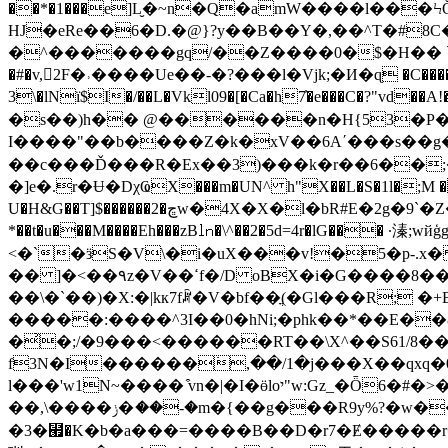
��*�1���e]L̮�~n�Q�amW����l���Ϟ
HJ�eRe��6�D.�@}?y��B��Y�,��^T�#8
�^�������gq/��Z����
0�$�H�� `
�#�v,2F�˒����Ue��-�?���l�Vjk;�И�ɋ �C�����LI
3\�lNї$I�/��L�Vkl09�[�Ca�h7̓�e���C�?"
�s��)h�� @������n�H{53�P��
I
����"��b����Z�k�xV��6A΄���s��g�
��c���Ď���R�Ex��3)���k�r��6��;�۟
�]e�.r�Ʉ�DχҨX���m�UN^ h"X��L�S�1l�;M �
U�H&G��T]$������2�ڇw�4X�X�
*��t�u���M����Eh���zB㏑�\^��2�5d=4r�lG��� ·溱;wйģg���/⫒ �����ݩ֢�
<�`�ӟS�V\�i�uX���v!�5�p-.x
��8���
�� ]�<��٩z�V��ߵf�/D oBX�i�G��
��\�`��)�X:�|kк7fꏥ�V�bf��ֳ(�Gl���R; �+BɚU��5{��r
�����:����^3I��0�hNi;�phk��*��E��8b�A�{� ٭$���\�#L���Y �h� �`����� ���0b���=��қ
�͗�;/�9���<������RT��\X^��S61/8
f3N�I������߭,��/1�j���X��qxq�0 �� 1Dٵ��cs�e�ͅ�W�1� ���l���Ѹ�o�Hɠ��
l���'w1N~���� ͒vn�|�I�ӫloי"w:Gz_�Ȫ6�#�>�"�a����un���������}���H�Nf��t�f'�XT�hU52�U�\�3�azp#��KC}����~.~
��,\����ݫ�ަ��-�m�{��g���R9y%?�w��0��r���H�a�P�0J�Ѳ5p;���"��z���]r���p; y �������4�*�6�h%<+{�}�00��?
�3�⹯�K�b�a���=����B��D�r7�Ɇ�����r�