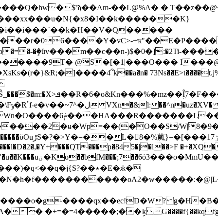
��Q�hw�$Ϡ��Am-��L@%A� � T�� z��@
�i��i���`��k�H��V�Q�����
����r�06����Y�vC>-+ҡ"��E�P�����
���e��o�=�-�ٟ�ȕv���m��c��n-)$�0�]ֲ:�2Ti
�������9T� @S�[�1|���O��� I��
�(r�}&R;�]����4՞k��a�n� 73Ns��E>t����t.j%
}
�=jK��w�N�iK���/w"�n�����o
��L��s�E�"���4H�
_���jI��Ǆ]U-
��l�D�2�,�Y+���QT���p�845�|�l��>F �+�XQ�
���o�MmU��t��?
�N�h�f�����������oA2�w�����:�@|
�����o�g����qx��ec!D�W? g�H�B�+L
� �+=�=4�����;��ިkG����f{��kqfg��