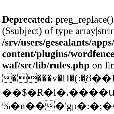
Deprecated
: preg_replace()
($subject) of type array|stri
/srv/users/gesealants/apps
content/plugins/wordfenc
waf/src/lib/rules.php
on li
����v�H�(:�֪Ȣ�
��$�R�l�.����ս
%�n���'gp�:�;